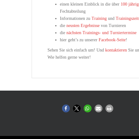
einen kleinen Einblick in die über
100 jährig
Fechtabteilung
Informationen zu
Training
und
Trainingszei
die
neusten Ergebnisse
von Turnieren
die
nächsten Trainings- und Turniertermine
hier geht’s zu unserer
Facebook-Seite
!
Sehen Sie sich einfach um! Und
kontaktieren
Sie un
Wie helfen gerne weiter!