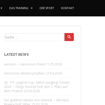
DAS TRAINING
DER SPORT
KONTAKT
Suche
nach:
LATEST NEWS
vecturio – Sanssouci-Pokal
11.05.2026
Hessische Meisterschaften
27.04.2026
20. TFC-Jugend-Cup, Albert-Jüngling-Turnier
2026 – Diego Konrad holt den 2. Platz auf
dem Podest
23.04.2026
Die goldene Maske von Maintal – Nikolaus
Wawra holt Silber
25.03.2026