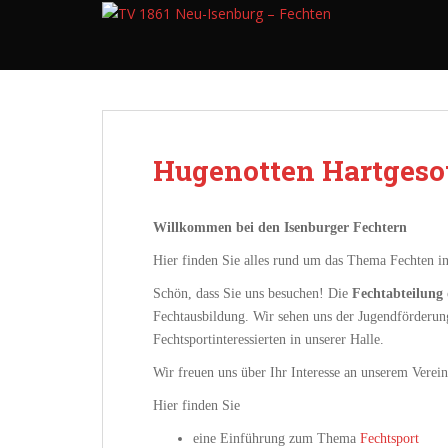
S
k
i
p
t
o
m
Hugenotten Hartgeso
a
i
n
Willkommen bei den Isenburger Fechtern
c
Hier finden Sie alles rund um das Thema Fechten i
o
n
Schön, dass Sie uns besuchen! Die
Fechtabteilung
t
Fechtausbildung. Wir sehen uns der Jugendförderung
e
Fechtsportinteressierten in unserer Halle.
n
Wir freuen uns über Ihr Interesse an unserem Verei
t
Hier finden Sie
eine Einführung zum Thema
Fechtsport