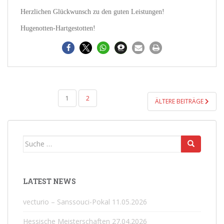
Herzlichen Glückwunsch zu den guten Leistungen!
Hugenotten-Hartgestotten!
SEITENNUMMERIERUNG
1
2
ÄLTERE BEITRÄGE
DER
BEITRÄGE
Suche
nach:
LATEST NEWS
vecturio – Sanssouci-Pokal
11.05.2026
Hessische Meisterschaften
27.04.2026