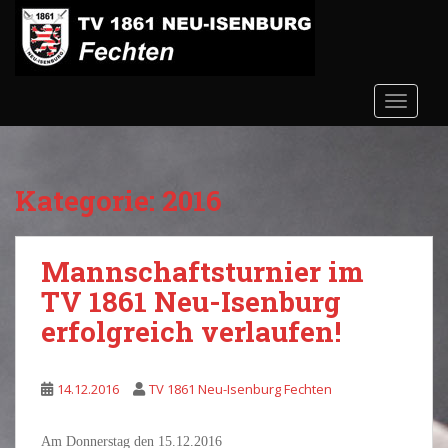
S
k
i
p
t
TOGGLE
o
m
a
Kategorie:
2016
i
n
c
Mannschaftsturnier im
o
n
TV 1861 Neu-Isenburg
t
erfolgreich verlaufen!
e
n
t
14.12.2016
TV 1861 Neu-Isenburg Fechten
Am Donnerstag den 15.12.2016