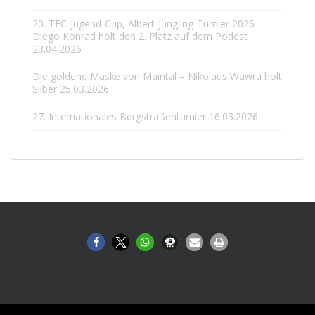
20. TFC-Jugend-Cup, Albert-Jüngling-Turnier 2026 –
Diego Konrad holt den 2. Platz auf dem Podest
23.04.2026
Die goldene Maske von Maintal – Nikolaus Wawra holt
Silber
25.03.2026
27. Internationales Bergstraßenturnier
16.03.2026