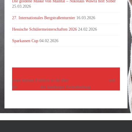
Die goldene Maske von Maintal – Nikolaus Wawra holt Silber
25.03.2026
27. Internationales Bergstraßenturnier
16.03.2026
Hessische Schülermeisterschaften 2026
24.02.2026
Sparkassen Cup
04.02.2026
Geschichte
einen kleinen Einblick in die über
100 jährige Geschichte
und
die
Organisation
der Isenburger Fechtabteilung