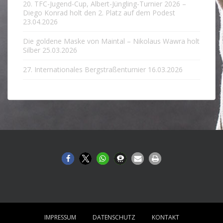
20. TFC-Jugend-Cup, Albert-Jüngling-Turnier 2026 –
Diego Konrad holt den 2. Platz auf dem Podest
23.04.2026
Die goldene Maske von Maintal – Nikolaus Wawra holt
Silber
25.03.2026
27. Internationales Bergstraßenturnier
16.03.2026
IMPRESSUM
DATENSCHUTZ
KONTAKT