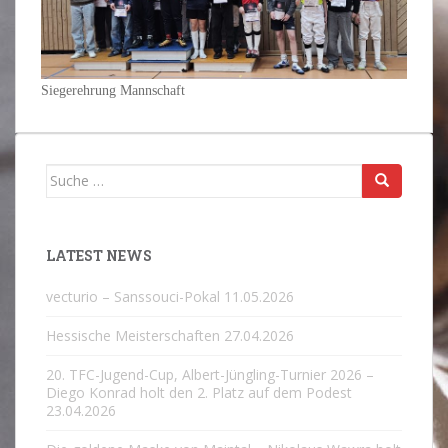
Siegerehrung Mannschaft
Suche
nach:
LATEST NEWS
vecturio – Sanssouci-Pokal
11.05.2026
Hessische Meisterschaften
27.04.2026
20. TFC-Jugend-Cup, Albert-Jüngling-Turnier 2026 –
Diego Konrad holt den 2. Platz auf dem Podest
23.04.2026