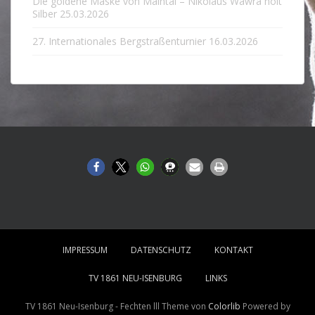
Die goldene Maske von Maintal – Nikolaus Wawra holt
Silber
25.03.2026
27. Internationales Bergstraßenturnier
16.03.2026
IMPRESSUM
DATENSCHUTZ
KONTAKT
TV 1861 NEU-ISENBURG
LINKS
TV 1861 Neu-Isenburg - Fechten lll Theme von
Colorlib
Powered by