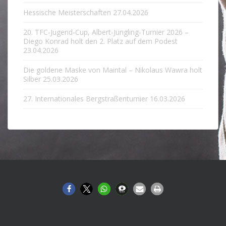
Hessische Meisterschaften
27.04.2026
20. TFC-Jugend-Cup, Albert-Jüngling-Turnier 2026 –
Diego Konrad holt den 2. Platz auf dem Podest
23.04.2026
Die goldene Maske von Maintal – Nikolaus Wawra holt
Silber
25.03.2026
27. Internationales Bergstraßenturnier
16.03.2026