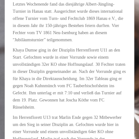
Letztes Wochenende fand das diesjährige Albert-Jüngling-
Turnier in Hanau statt. Ausgerichtet wurde dieses international
offene Turnier vom Turn- und Fechtclub 1869 Hanau e.V., die
in diesem Jahr ihr 150-jähriges Bestehen feiern durften. Vier
Fechter vom TV 1861 Neu-Isenburg haben an diesem
“Jubiläumsturnier” teilgenommen.
Khaya Dumse ging in der Disziplin Herrenflorett U11 an den
Start. Gefochten wurde in einer Vorrunde sowie einem
unvollständigen 32er KO ohne Hoffnungslauf. 30 Fechter traten
in dieser Disziplin gegeneinander an. Nach der Vorrunde ging es
für Khaya in die Direktausscheidung. Im 32er Tableau ging er
gegen Noah Kuhnmünch vom FC Tauberbischofsheim ins
Gefecht. Ihm unterlag er mit 7:10 und verließ das Turnier auf
dem 19. Platz. Gewonnen hat Joscha Köthe vom FC
Rüsselsheim.
Im Herrenflorett U13 trat Marlin Ende gegen 32 Mitbewerber
um den Sieg in seiner Disziplin an. Gefochten wurde hier in
einer Vorrunde und einem unvollständigen 64er KO ohne
Hoffnungslauf. Marlin traf nach der Vorrunde in der