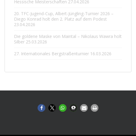
Hessische Meisterschaften
27.04.2026
20. TFC-Jugend-Cup, Albert-Jüngling-Turnier 2026 –
Diego Konrad holt den 2. Platz auf dem Podest
23.04.2026
Die goldene Maske von Maintal – Nikolaus Wawra holt
Silber
25.03.2026
27. Internationales Bergstraßenturnier
16.03.2026