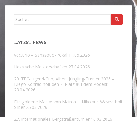
Suche
nach:
LATEST NEWS
vecturio – Sanssouci-Pokal
11.05.2026
Hessische Meisterschaften
27.04.2026
20. TFC-Jugend-Cup, Albert-Jüngling-Turnier 2026 –
Diego Konrad holt den 2. Platz auf dem Podest
23.04.2026
Die goldene Maske von Maintal – Nikolaus Wawra holt
Silber
25.03.2026
27. Internationales Bergstraßenturnier
16.03.2026