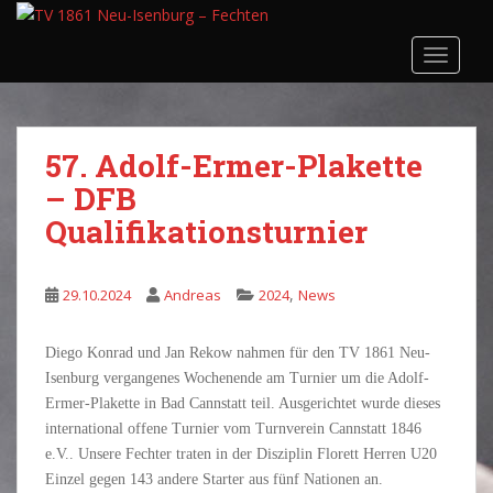
S
k
TOGGLE
i
p
t
o
57. Adolf-Ermer-Plakette
m
– DFB
a
i
Qualifikationsturnier
n
c
o
,
29.10.2024
Andreas
2024
News
n
t
Diego Konrad und Jan Rekow nahmen für den TV 1861 Neu-
e
Isenburg vergangenes Wochenende am Turnier um die Adolf-
n
Ermer-Plakette in Bad Cannstatt teil. Ausgerichtet wurde dieses
t
international offene Turnier vom Turnverein Cannstatt 1846
e.V.. Unsere Fechter traten in der Disziplin Florett Herren U20
Einzel gegen 143 andere Starter aus fünf Nationen an.