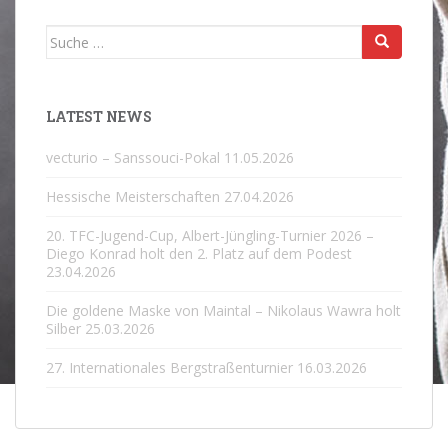
Suche
nach:
LATEST NEWS
vecturio – Sanssouci-Pokal
11.05.2026
Hessische Meisterschaften
27.04.2026
20. TFC-Jugend-Cup, Albert-Jüngling-Turnier 2026 –
Diego Konrad holt den 2. Platz auf dem Podest
23.04.2026
Die goldene Maske von Maintal – Nikolaus Wawra holt
Silber
25.03.2026
27. Internationales Bergstraßenturnier
16.03.2026