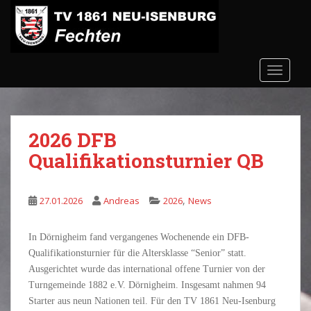
S
k
i
p
t
TOGGLE
o
m
a
2026 DFB
i
n
Qualifikationsturnier QB
c
o
n
,
27.01.2026
Andreas
2026
News
t
e
In Dörnigheim fand vergangenes Wochenende ein DFB-
n
Qualifikationsturnier für die Altersklasse “Senior” statt.
t
Ausgerichtet wurde das international offene Turnier von der
Turngemeinde 1882 e.V. Dörnigheim. Insgesamt nahmen 94
Starter aus neun Nationen teil. Für den TV 1861 Neu-Isenburg