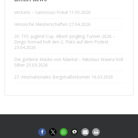
vecturio – Sanssouci-Pokal
11.05.2026
Hessische Meisterschaften
27.04.2026
20. TFC-Jugend-Cup, Albert-Jüngling-Turnier 2026 –
Diego Konrad holt den 2. Platz auf dem Podest
23.04.2026
Die goldene Maske von Maintal – Nikolaus Wawra holt
Silber
25.03.2026
27. Internationales Bergstraßenturnier
16.03.2026