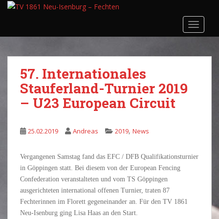
S
k
TOGGLE
i
p
t
o
57. Internationales
m
Stauferland-Turnier 2019
a
i
– U23 European Circuit
n
c
o
,
25.02.2019
Andreas
2019
News
n
t
Vergangenen Samstag fand das EFC / DFB Qualifikationsturnier
e
in Göppingen statt. Bei diesem von der European Fencing
n
Confederation veranstalteten und vom TS Göppingen
t
ausgerichteten international offenen Turnier, traten 87
Fechterinnen im Florett gegeneinander an. Für den TV 1861
Neu-Isenburg ging Lisa Haas an den Start.