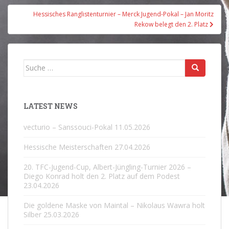
Hessisches Ranglistenturnier – Merck Jugend-Pokal – Jan Moritz
Rekow belegt den 2. Platz
Suche
nach:
LATEST NEWS
vecturio – Sanssouci-Pokal
11.05.2026
Hessische Meisterschaften
27.04.2026
20. TFC-Jugend-Cup, Albert-Jüngling-Turnier 2026 –
Diego Konrad holt den 2. Platz auf dem Podest
23.04.2026
Die goldene Maske von Maintal – Nikolaus Wawra holt
Silber
25.03.2026