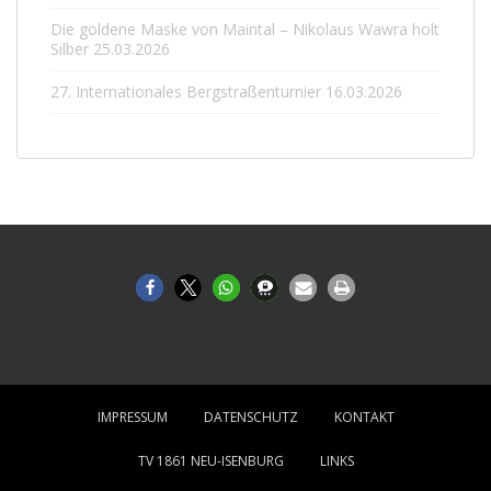
Die goldene Maske von Maintal – Nikolaus Wawra holt
Silber
25.03.2026
27. Internationales Bergstraßenturnier
16.03.2026
IMPRESSUM
DATENSCHUTZ
KONTAKT
TV 1861 NEU-ISENBURG
LINKS