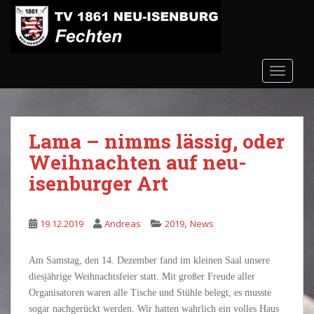
S
k
i
p
t
TOGGLE
o
m
a
Lama – nimms lässig, oder
i
n
Weihnachten auf neu-
c
isenburger Art
o
n
t
,
19.12.2019
Andreas
2019
News
e
n
Am Samstag, den 14. Dezember fand im kleinen Saal unsere
t
diesjährige Weihnachtsfeier statt. Mit großer Freude aller
Organisatoren waren alle Tische und Stühle belegt, es musste
sogar nachgerückt werden. Wir hatten wahrlich ein volles Haus